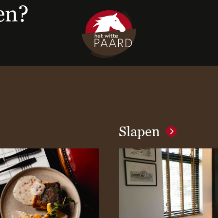
en?
Slapen