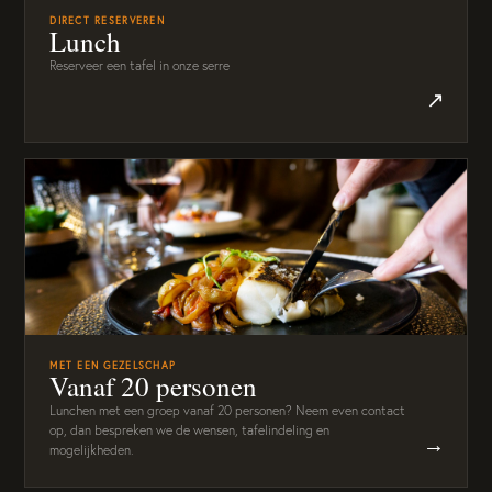
DIRECT RESERVEREN
Lunch
Reserveer een tafel in onze serre
↗
MET EEN GEZELSCHAP
Vanaf 20 personen
Lunchen met een groep vanaf 20 personen? Neem even contact
op, dan bespreken we de wensen, tafelindeling en
→
mogelijkheden.