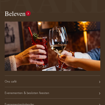
Beleven
›
›
Ons café
›
Evenementen & besloten feesten
›
Evenementenkalender