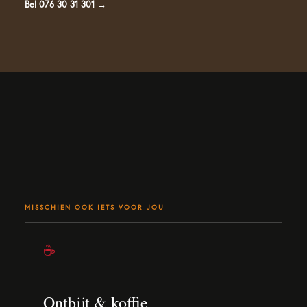
Bel 076 30 31 301 →
MISSCHIEN OOK IETS VOOR JOU
☕
Ontbijt & koffie